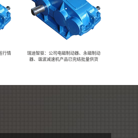
运行情
瑞迪智驱：公司电磁制动器、永磁制动
器、谐波减速机产品已完结批量供货