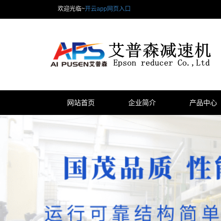
欢迎光临~
开云app网页入口
网站首页
企业简介
产品中心