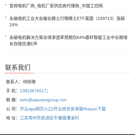
变频电机厂商_电机厂家供应商代理商_中国工控网
永磁电机工业大会催化稀土行情稀土ETF富国（159713）涨超
24%
永磁电机解决方案全球渗透率预期仅64%嘉轩智能工业中长期增
长存隐忧港E声
联系我们
联系人：何经理
手 机：
13813676517
；
邮 箱：
kefu@aipusengroup.con
公 司：
开云app网页入口/开云综合安卓版/Kaiyun下载
地 址：
江苏常州市武进区牛塘镇漕溪村