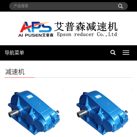
导航菜单
导
航
菜
减速机
单