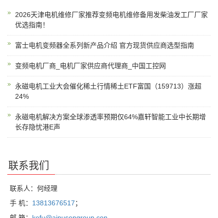
2026天津电机维修厂家推荐变频电机维修备用发柴油发工厂厂家
优选指南！
富士电机变频器全系列新产品介绍 官方现货供应商选型指南
变频电机厂商_电机厂家供应商代理商_中国工控网
永磁电机工业大会催化稀土行情稀土ETF富国（159713）涨超
24%
永磁电机解决方案全球渗透率预期仅64%嘉轩智能工业中长期增
长存隐忧港E声
联系我们
联系人：何经理
手 机：
13813676517
；
邮 箱：
kefu@aipusengroup.con