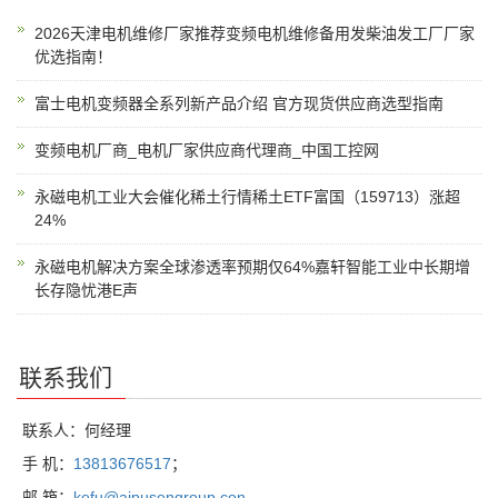
2026天津电机维修厂家推荐变频电机维修备用发柴油发工厂厂家
优选指南！
富士电机变频器全系列新产品介绍 官方现货供应商选型指南
变频电机厂商_电机厂家供应商代理商_中国工控网
永磁电机工业大会催化稀土行情稀土ETF富国（159713）涨超
24%
永磁电机解决方案全球渗透率预期仅64%嘉轩智能工业中长期增
长存隐忧港E声
联系我们
联系人：何经理
手 机：
13813676517
；
邮 箱：
kefu@aipusengroup.con