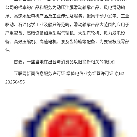
公司的根本的产品和服务为动压油膜滑动轴承产品、风电滑动轴
承、高速永磁电机产品及工业传动及服务，聚集于动力发电、工业
驱动、石油化学工业及船只等范畴，滑动轴承产品大范围的应用于
严重配备、高精设备如重型燃气轮机、大型汽轮机、风力发电设
备、高效压缩机、高速电机、泵及齿轮箱等配备，为要害根底零部
件。
首要，一些当地在出台与消费品以旧换新相关的[概况]
互联网新闻信息服务许可证 增值电信业务经营许可证 京B2-
20250455