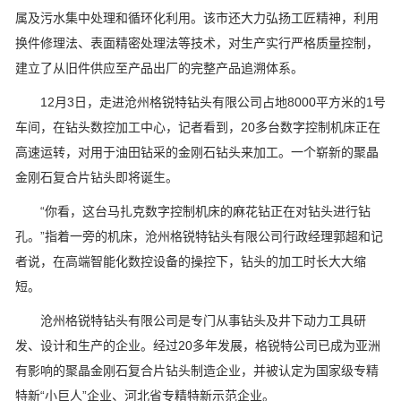
属及污水集中处理和循环化利用。该市还大力弘扬工匠精神，利用
换件修理法、表面精密处理法等技术，对生产实行严格质量控制，
建立了从旧件供应至产品出厂的完整产品追溯体系。
12月3日，走进沧州格锐特钻头有限公司占地8000平方米的1号
车间，在钻头数控加工中心，记者看到，20多台数字控制机床正在
高速运转，对用于油田钻采的金刚石钻头来加工。一个崭新的聚晶
金刚石复合片钻头即将诞生。
“你看，这台马扎克数字控制机床的麻花钻正在对钻头进行钻
孔。”指着一旁的机床，沧州格锐特钻头有限公司行政经理郭超和记
者说，在高端智能化数控设备的操控下，钻头的加工时长大大缩
短。
沧州格锐特钻头有限公司是专门从事钻头及井下动力工具研
发、设计和生产的企业。经过20多年发展，格锐特公司已成为亚洲
有影响的聚晶金刚石复合片钻头制造企业，并被认定为国家级专精
特新“小巨人”企业、河北省专精特新示范企业。