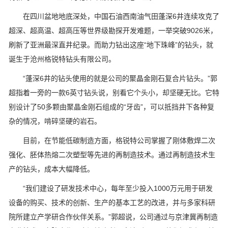
在四川盆地地底深处，中国石油西南油气田蓬深6井连续攻克了
超深、超高温、超高压等世界级勘探开发难题，一举突破9026米，
刷新了亚洲最深直井纪录。而助力钻出这座“地下珠峰”的钻头，就
诞生于沧州格锐特钻头有限公司。
“蓬深6井的钻头使用的就是公司的聚晶金刚石复合片钻头。”郭
超指着一旁的一款6英寸钻头说，别看它个头小，却坚硬无比。它特
别设计了50多颗由聚晶金刚石组成的“牙齿”，可以抵挡井下各种复
杂的情况，啃碎坚硬的岩石。
目前，在节能低碳制造方面，格锐特公司掌握了刚体敷焊二次
强化、胚体热熔二次塑型等先进的再制造技术。通过再制造技术生
产的钻头，成本大幅降低。
“我们建设了研发技术中心，每年至少投入1000万元用于研发
设备的购买、技术的创新、生产的基本工艺的改进，并与多家科研
院所建立产学研合作伙伴关系。”郭超说，公司通过与京津冀再制造