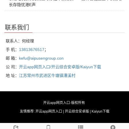
长存隐忧港E声
联系我们
联系人：何经理
手 机：
13813676517
；
邮 箱：
kefu@aipusengroup.con
公 司：
开云app网页入口/开云综合安卓版/Kaiyun下载
地 址：
江苏常州市武进区牛塘镇漕溪村
开云app网页入口
-版权所有
友情推荐:
开云app网页入口
|
开云综合安卓版
|
Kaiyun下载