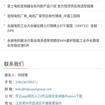
富士电机变频器全系列新产品介绍 官方现货供应商选型指南
变频电机厂商_电机厂家供应商代理商_中国工控网
永磁电机工业大会催化稀土行情稀土ETF富国（159713）涨超
24%
永磁电机解决方案全球渗透率预期仅64%嘉轩智能工业中长期增
长存隐忧港E声
联系我们
联系人：何经理
手 机：
13813676517
；
邮 箱：
kefu@aipusengroup.con
公 司：
开云app网页入口/开云综合安卓版/Kaiyun下载
地 址：
江苏常州市武进区牛塘镇漕溪村