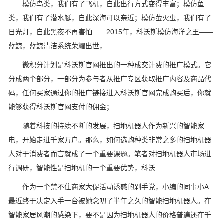
模仿鸟类，我们有了飞机，自此出行方式变得丰富；模仿鱼
类，我们有了潜水艇，自此深海可以亲近；模仿萤火虫，我们有了
日光灯，自此黑夜不再害怕……2015年，科沃斯模仿海洋之王——
蓝鲸，蓝鲸清洁系统荣耀出世，…
微积分计划是科沃斯官网推出的一种成交计费的推广模式。它
分成两个部分，一部分为参与者从推广专区获取推广内容及商品代
码，任何买家通过你的推广链接进入科沃斯官网完成购买后，你就
能够获得科沃斯官网支付的佣金；…
随着科技的持续不断的发展，扫地机器人作为新兴的智能家
电，开始走进千家万户。那么，如何选购种类非常之多的扫地机器
人对于消费者而言就成了一个重要课题。笔者对扫地机器人市场进
行调研，智能性是扫地机的一个重要优势，科沃…
作为一个禁不住商家大促活动诱惑的剁手党，小编的同事小A
最近终于决定入手一台被她念叨了半年之久的智能扫地机器人。在
智能家居风潮的感染下，要不是因为扫地机器人的价格普遍还在千