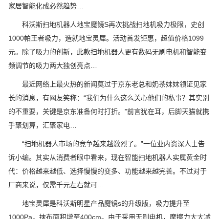
家居智能化成必然趋势…
科沃斯扫地机器人地宝魔镜S再次挑战扫地机吸力极限，史创
1000帕王者吸力，造就地宝灵犀。活动首发钜惠，超值价格1099
元。除了吸力的创新，此款扫地机器人更有数码无刷电机和智能变
频调节的吸力两大独创亮点…
最近网络上最火热的新闻莫过于京东老总和奶茶妹妹领证见家
长的消息，有网友笑称：“我们为什么这么关心他们的私事？其实别
的不重要，关键是京东准备何时打折。”前言犹在耳，后脚天猫就携
手聚划算，汇聚家电…
“扫地机器人市场的竞争越来越激烈了。”一位业内资深人士告
诉小编。其实从消费者眼中看来，现在智能扫地机器人实属黄金时
代：价格越来越低、选择慢慢的变多、功能越来越完善。不过对于
厂商来说，仅需千元左右就可…
地宝灵犀是科沃斯明星产品魔镜s的升级版，吸力提升至
1000Pa，抹布面积增至400cm。由于采用无刷电机，摩擦力大大减