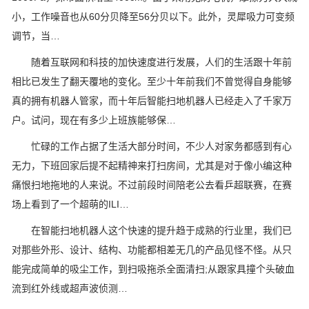
小，工作噪音也从60分贝降至56分贝以下。此外，灵犀吸力可变频
调节，当…
随着互联网和科技的加快速度进行发展，人们的生活跟十年前
相比已发生了翻天覆地的变化。至少十年前我们不曾觉得自身能够
真的拥有机器人管家，而十年后智能扫地机器人已经走入了千家万
户。试问，现在有多少上班族能够保…
忙碌的工作占据了生活大部分时间，不少人对家务都感到有心
无力，下班回家后提不起精神来打扫房间，尤其是对于像小编这种
痛恨扫地拖地的人来说。不过前段时间陪老公去看乒超联赛，在赛
场上看到了一个超萌的ILI…
在智能扫地机器人这个快速的提升趋于成熟的行业里，我们已
对那些外形、设计、结构、功能都相差无几的产品见怪不怪。从只
能完成简单的吸尘工作，到扫吸拖杀全面清扫;从跟家具撞个头破血
流到红外线或超声波侦测…