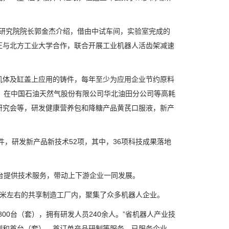
研究院院长郭金杰介绍，借由中试车间，实验室完成的
正与北方工业大学合作，联合开展工业机器人活齿架减速
体及缸盖上应用的铸件，每年至少为应用企业节约原料
，在中国石油天然气股份有限公司华北油田分公司等高耗
膳研究会等，研发健康营养包和降糖产品黄芪口服液，新产
，研发新产品新技术52项，其中，36项科技成果落地
台提供技术服务，带动上下游企业一同发展。
米左右的共享制造工厂内，聚集了众多机器人企业。
0台（套），拥有研发人员240余人。”省机器人产业技
制和首台（套）、首订单产品研制等服务，已服务企业