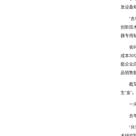
发设备
“去年
创新技
器专用轴
省纯铁
成本3
能企业
品销售额
截至目
生“金”
一头连
去年以
“共享
术研究