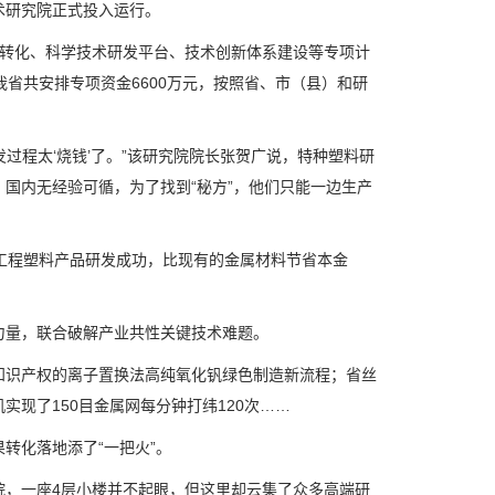
术研究院正式投入运行。
转化、科学技术研发平台、技术创新体系建设等专项计
省共安排专项资金6600万元，按照省、市（县）和研
过程太‘烧钱’了。”该研究院院长张贺广说，特种塑料研
国内无经验可循，为了找到“秘方”，他们只能一边生产
工程塑料产品研发成功，比现有的金属材料节省本金
量，联合破解产业共性关键技术难题。
识产权的离子置换法高纯氧化钒绿色制造新流程；省丝
现了150目金属网每分钟打纬120次……
化落地添了“一把火”。
，一座4层小楼并不起眼，但这里却云集了众多高端研