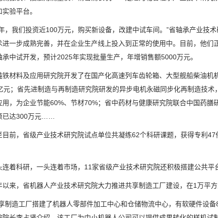
和实验平台。
，我们投资近100万元，购买新设备，改建中试车间。”省轴承产业技术
术进一步成熟完善，并在企业生产线上投入到正常的使用中。目前，他们
承中试开发，预计2025年实现批量生产，年增销售额5000万元。
材料及应用研究院开发了在国产化高速列车齿轮箱、大型舰船柴油机机
0亿元；省先进制造与再制造研究院研发的异步电机永磁同步化再制造技术
应用，为企业节能60%、节材70%；省中药材与健康研究院联合中国药
已达300万元……
前，省级产业技术研究院试点单位共凝练62个科研课题，获得专利47件
。
着科研，一头连着市场，11家省级产业技术研究院还积极搭建公共平
来，省机器人产业技术研究院大力推进共享制造工厂建设，在1万平方
制造工厂搭建了机器人零部件加工中心和仓储物流中心，有软硬件设备80
院院长李占贤介绍，该工厂为中小机器人公司可以提供成果转化的样机试