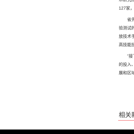
127
省先进
验测试的
放技术
高技能技
“接下
的投入
展和区
相关