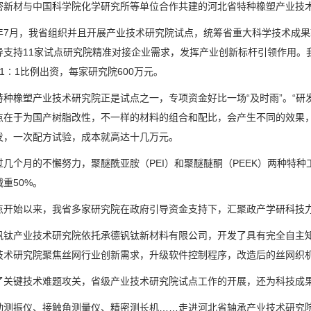
密新材与中国科学院化学研究所等单位合作共建的河北省特种橡塑产业技
月，我省组织并且开展产业技术研究院试点，统筹省重大科学技术成果
导支持11家试点研究院精准对接企业需求，发挥产业创新标杆引领作用。我
1∶1比例出资，每家研究院600万元。
橡塑产业技术研究院正是试点之一，专项资金好比一场“及时雨”。“研发
点在于为国产树脂改性，不一样的材料的组合和配比，会产生不同的效果，
发，一次配方试验，成本就高达十几万元。
个月的不懈努力，聚醚酰亚胺（PEI）和聚醚醚酮（PEEK）两种特种
减重50%。
始以来，我省多家研究院在政府引导资金支持下，汇聚政产学研科技力
产业技术研究院依托承德钒钛新材料有限公司，开发了具有完全自主知
技术研究院聚焦丝网行业创新需求，升级软件控制程序，改造后的丝网织机实
键技术难题攻关，省级产业技术研究院试点工作的开展，还为科技成果转
振仪、接触角测量仪、精密测长机……走进河北省轴承产业技术研究院