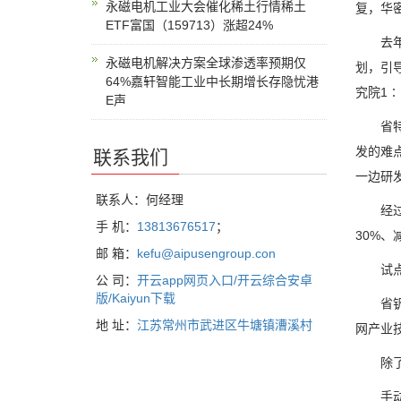
永磁电机工业大会催化稀土行情稀土
复，华
ETF富国（159713）涨超24%
去年7
永磁电机解决方案全球渗透率预期仅
划，引
64%嘉轩智能工业中长期增长存隐忧港
究院1∶
E声
省特种
发的难
联系我们
一边研
联系人：何经理
经过几
手 机：
13813676517
；
30%、
邮 箱：
kefu@aipusengroup.con
试点开
公 司：
开云app网页入口/开云综合安卓
版/Kaiyun下载
省钒钛
地 址：
江苏常州市武进区牛塘镇漕溪村
网产业
除了关
手动测