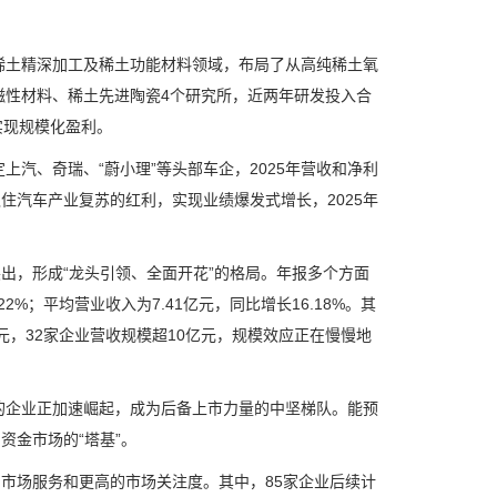
土精深加工及稀土功能材料领域，布局了从高纯稀土氧
磁性材料、稀土先进陶瓷4个研究所，近两年研发投入合
势实现规模化盈利。
、奇瑞、“蔚小理”等头部车企，2025年营收和净利
住汽车产业复苏的红利，实现业绩爆发式增长，2025年
，形成“龙头引领、全面开花”的格局。年报多个方面
22%；平均营业收入为7.41亿元，同比增长16.18%。其
元，32家企业营收规模超10亿元，规模效应正在慢慢地
企业正加速崛起，成为后备上市力量的中坚梯队。能预
资金市场的“塔基”。
市场服务和更高的市场关注度。其中，85家企业后续计