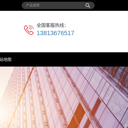
全国客服热线：
13813676517
站地图