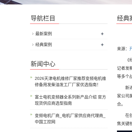
导航栏目
经典
+
最新案例
+
经典案例
来源：
《经济
新闻中心
记者发稿
等多个
2026天津电机维修厂家推荐变频电机维
修备用发柴油发工厂厂家优选指南！
新进层
家公司
富士电机变频器全系列新产品介绍 官方
现货供应商选型指南
合。
在创新
变频电机厂商_电机厂家供应商代理商_
中国工控网
焦关键