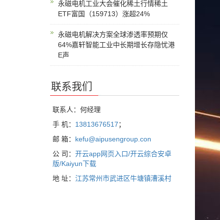
永磁电机工业大会催化稀土行情稀土
ETF富国（159713）涨超24%
永磁电机解决方案全球渗透率预期仅
64%嘉轩智能工业中长期增长存隐忧港
E声
联系我们
联系人：何经理
手 机：
13813676517
；
邮 箱：
kefu@aipusengroup.con
公 司：
开云app网页入口/开云综合安卓
版/Kaiyun下载
地 址：
江苏常州市武进区牛塘镇漕溪村