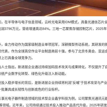
在半导体与电子信息领域，云岭光电采用IDM模式，具备光通信芯片全流
润3796万元，营收增速高达84%。三地一芯聚焦存储控制芯片，202
金力传动作为国家级制造业单项冠军，深耕微型传动系统，其研发的微
型代表，作为全球高空作业平台制造商前十强，参与了北京冬奥会、亚运
型上已具备全球竞争力。
士指出，新进层企业通过持续加码技术攻关与成果转化，不仅提升了自
传统产业数字化转型、绿色化升级注入新动能。
入稳步增长的背后，是新进层企业持续将利润“反哺”于技术攻坚与产业升
一批兼具成长韧性与创新底色的行业标杆。
光电子器件制造领域的技术型企业鑫宇科技为例，公司聚焦光通讯元器件
等领域。近年来，公司持续通过技术投入推动产品迭代升级，2025年研发费用为2