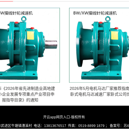
布《2026年省先进制造业高地建
2026年5月电机马达厂家推荐指南
小企业发展专项重点产业项目申
卧式电机马达减速厂家卧式公司
报指导目录》的通知
开云app网页入口
-版权所有
市武进区牛塘镇漕溪村
电话：
13813676517
传真：
0519-8899 1879
； 备案号：
苏I