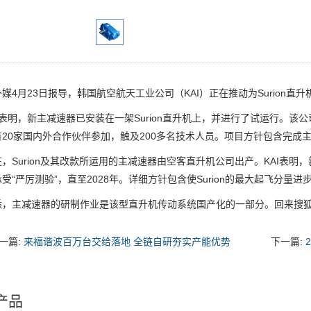
月23日报导，韩国航空航天工业公司（KAI）正在推动为Surion直升
明，新主减速器已安装在一架Surion直升机上，并进行了试运行。该公司于
有20家国内外合作伙伴参加，触及200多名技术人员。项目方针包含完成
urion及其改款所运用的主减速器由空客直升机公司出产。KAI表明，新
受“严厉测验”，直至2028年。详细方针包含使Surion的最大起飞分量
主减速器的研制作业是该型直升机传动系统国产化的一部分。回来搜狐
一篇:
来福谐波百万台交给落地 全链自研夯实产能优势
下一篇:
产品