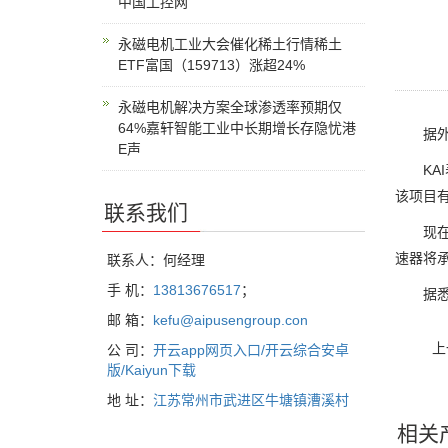
中国工控网
永磁电机工业大会催化稀土行情稀土
ETF富国（159713）涨超24%
永磁电机解决方案全球渗透率预期仅
64%嘉轩智能工业中长期增长存隐忧港
据外媒4
E声
KAI表
该项目
联系我们
现在，S
速器将承
联系人：何经理
手 机：
13813676517
；
据悉，
邮 箱：
kefu@aipusengroup.con
上
公 司：
开云app网页入口/开云综合安卓
版/Kaiyun下载
地 址：
江苏常州市武进区牛塘镇漕溪村
相关