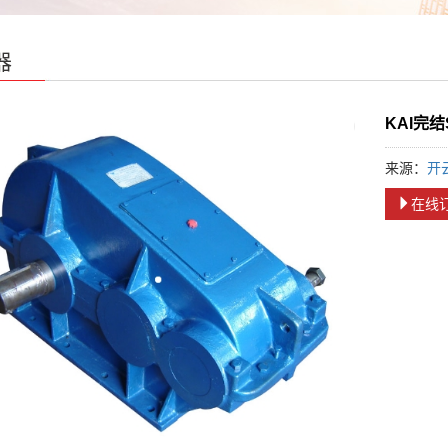
器
KAI完
来源：
开
在线