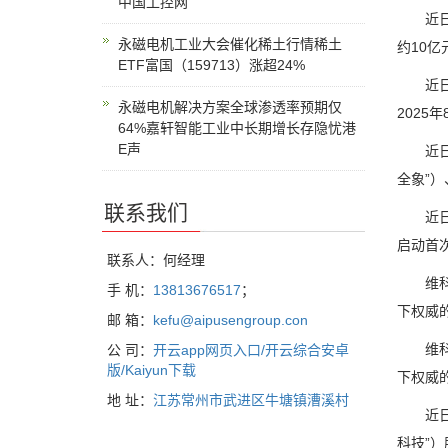
中国工控网
近日，
永磁电机工业大会催化稀土行情稀土
约10
ETF富国（159713）涨超24%
近日，
永磁电机解决方案全球渗透率预期仅
2025
64%嘉轩智能工业中长期增长存隐忧港
E声
近日，
全象”
联系我们
近日，
启动首
联系人：何经理
维科杯·
手 机：
13813676517
；
下权威的
邮 箱：
kefu@aipusengroup.con
维科杯·
公 司：
开云app网页入口/开云综合安卓
版/Kaiyun下载
下权威的
地 址：
江苏常州市武进区牛塘镇漕溪村
近日，
科技”