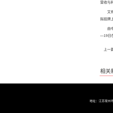
营收与利
又有一
拟挂牌
由中国高
—19
上一
相关
地址：
江苏常州