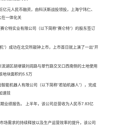
近亿元人民币融资，由科沃斯战投领投，上海宁玮仁、
大在一体化关
仑特实业有限公司（以下简称“赛仑特”）的股东签订
”）成功在北交所敲钟上市，上市首日就上演了一出“开
滨湖区胡埭镇刘闾路与翠竹路交叉口西南侧的土地使用
地块面积约5.5万
智能机器人有限公司（以下简称“若铂机器人”），完成
加速技
期业绩报告。 上半年，该公司总营收为人民币7.83亿
品市场需求的持续释放以及生产运营效率的提升，该公司