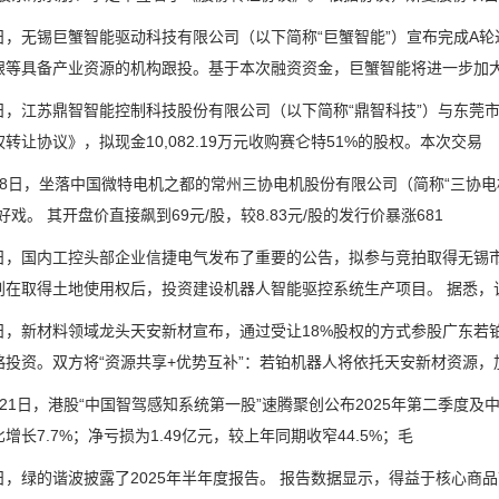
无锡巨蟹智能驱动科技有限公司（以下简称“巨蟹智能”）宣布完成A轮
银等具备产业资源的机构跟投。基于本次融资资金，巨蟹智能将进一步加
江苏鼎智智能控制科技股份有限公司（以下简称“鼎智科技”）与东莞市赛
转让协议》，拟现金10,082.19万元收购赛仑特51%的股权。本次交易
日，坐落中国微特电机之都的常州三协电机股份有限公司（简称“三协电机
好戏。 其开盘价直接飙到69元/股，较8.83元/股的发行价暴涨681
国内工控头部企业信捷电气发布了重要的公告，拟参与竞拍取得无锡市
划在取得土地使用权后，投资建设机器人智能驱控系统生产项目。 据悉，该
新材料领域龙头天安新材宣布，通过受让18%股权的方式参股广东若铂
略投资。双方将“资源共享+优势互补”：若铂机器人将依托天安新材资源，
1日，港股“中国智驾感知系统第一股”速腾聚创公布2025年第二季度及中
增长7.7%；净亏损为1.49亿元，较上年同期收窄44.5%；毛
绿的谐波披露了2025年半年度报告。 报告数据显示，得益于核心商