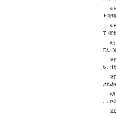
近日，
上海湖
近日，
了《股权
9月8
门红”的
近日，
权，计
近日，
对其战
8月2
元，同比
近日，