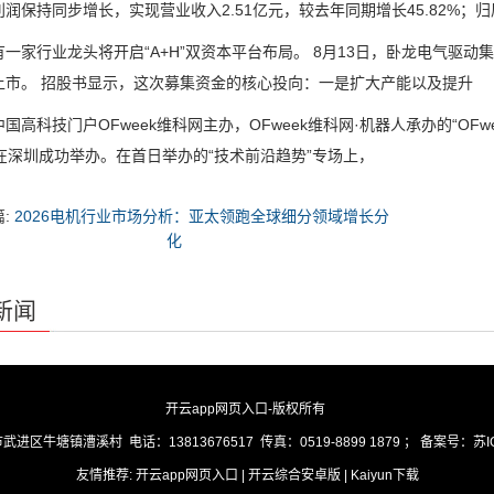
润保持同步增长，实现营业收入2.51亿元，较去年同期增长45.82%；归
家行业龙头将开启“A+H”双资本平台布局。 8月13日，卧龙电气驱动集
上市。 招股书显示，这次募集资金的核心投向：一是扩大产能以及提升
科技门户OFweek维科网主办，OFweek维科网·机器人承办的“OFwe
日在深圳成功举办。在首日举办的“技术前沿趋势”专场上，
篇:
2026电机行业市场分析：亚太领跑全球细分领域增长分
化
新闻
开云app网页入口
-版权所有
市武进区牛塘镇漕溪村
电话：
13813676517
传真：
0519-8899 1879
； 备案号：
苏I
友情推荐:
开云app网页入口
|
开云综合安卓版
|
Kaiyun下载