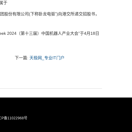
属于
团股份有限公司(下称卧龙电驱”)向港交所递交招股书，
ek 2024（第十三届）中国机器人产业大会”于4月18日
下一篇:
天极网_专业IT门户
CP备11022968号