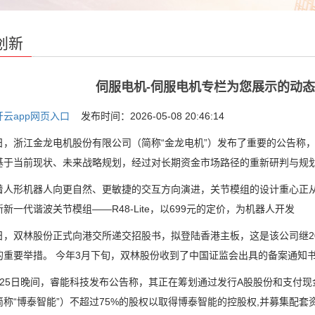
创新
伺服电机-伺服电机专栏为您展示的动态 -
开云app网页入口
发布时间：2026-05-08 20:46:14
浙江金龙电机股份有限公司（简称“金龙电机”）发布了重要的公告称，
基于当前现状、未来战略规划，经过对长期资金市场路径的重新研判与规
形机器人向更自然、更敏捷的交互方向演进，关节模组的设计重心正从“大
新一代谐波关节模组——R48-Lite，以699元的定价，为机器人开发
双林股份正式向港交所递交招股书，拟登陆香港主板，这是该公司继202
的重要举措。 今年3月下旬，双林股份收到了中国证监会出具的备案通知
5日晚间，睿能科技发布公告称，其正在筹划通过发行A股股份和支付现
简称“博泰智能”）不超过75%的股权以取得博泰智能的控股权,并募集配套