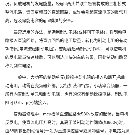
况。负载电机的发电能量，经igbt两头并联二极管构成的三相桥式
整流电路，馈回变频器的直流回路，或许会引起直流电压的反常升
高，危及储能电容的igbt模块的安全。
最常选用的办法，是选用制动电路(或称刹车电路)，将制动电
路接入直流回路，将直流回路的电压增量，转化为制动电阻的有功
耗(制动电流流经制动电阻)。变频器起动制动动作时，可以使电机
的发电能量快速耗散，可以到达加快泊车的效果，因此制动电路又
称为刹车电路。
一般中、大功率的制动单元(操操控动电阻的接入和断开)和制
动电阻，均需在变频器外部，另行加装和衔接。小功率变频器，一
般有内置制动单元和制动电阻，也有的仅有制动操控电路，制动电
阻可从rb、p(+)端接入。
变频器修理中，mcu检测直流回路dc530v改变的起伏，当电机
反发电，使直流电压升高时，其高于某制动动作阈值(如660v)时，
由38脚输出制动信号(一般为直流操控信号或脉冲信号，本电路为脉