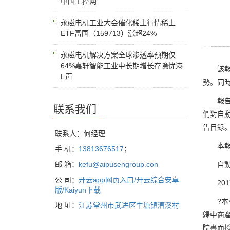
中国工控网
永磁电机工业大会催化稀土行情稀土
ETF富国（159713）涨超24%
永磁电机解决方案全球渗透率预期仅
64%嘉轩智能工业中长期增长存隐忧港
該報告
E声
勢。同
報告剖
联系我们
們對自
告目錄
联系人：何经理
本報告
手 机：
13813676517
；
自動變
邮 箱：
kefu@aipusengroup.con
公 司：
开云app网页入口/开云综合安卓
201
版/Kaiyun下载
?本報
地 址：
江苏常州市武进区牛塘镇漕溪村
歸中商
院書面