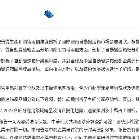
從生產和銷售兩個維度剖析了國際國內自動變速箱市場發展現狀，根據
時，從自動變速箱產品分類和應用領域兩個方面，剖析了自動變速箱細分
析了自動變速箱行業集中度，并對全球及中國自動變速箱頭部企業進行
動變速箱國際發展環境，國內相關方针，以及技術發展狀況進行了解讀，
。
重點剖析了全球及以下幾個地區市場，包含自動變速箱產銷現狀及远
速箱產品細分為以下幾類，報告詳細剖析了各細分產品價格、產量、銷
7-2027各細分應用領域銷量及消費變化趨勢，远景預測及市場占比剖析
告一切內容受法令保護，中華公民共和國涉外調查許可證：國統涉外證字第
產業研讨院一切。本報告是中商產業研讨院的研讨與統計效果，報告為有
授權，任何網站或媒體不得轉載或引证，否則中商產業研讨院有權按照法