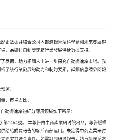
歷史數據并結合公司內部邏輯算法科學預測未來發展趨
市場，為研讨自動變速箱行業發展供给數據支撐。
了发掘，助力相關人士进一步探究自動變速箱市場。我
剖析了該行業發展的動力和制約要素，詳細信息請參閱報
景預測：
量、市場占比：
，自動變速箱的細分應用領域如下所示：
1454號。 本報告由中商產業研讨院出品，報告版權
償供给給購買報告的客戶內部运用。未獲得中商產業研讨
令来追究其法令責任。如需訂閱研讨報告，請直接聯系本