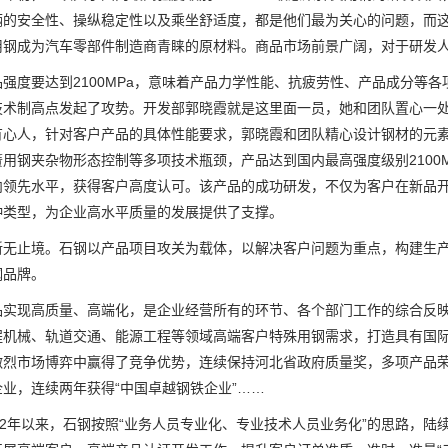
辆的安全性、操纵稳定性以及乘坐舒适度，都是他们最为关心的问题，而
用钢成为汽车零部件制造商青睐的原材料。商品市场前景广阔，对于研发人
度要达到2100MPa，意味着产品力学性能、抗疲劳性、产品成分等各
技术制高点发起了攻势。开发部郭晓霞就是这里面一员，她和团队置心一处，
有心人，针对客户产品的具体性能要求，郭晓霞和团队精心设计钢材的元
簧用钢夹杂物形态控制等多项技术瓶颈，产品达到国内最高强度级别2100
内领先水平，获得客户高度认可。该产品的成功研发，不仅为客户在新品
种类型，为企业高水平质量的发展提供了支撑。
止境。石钢以产品项目攻关为载体，以解决客户问题为重点，构建生产
钢品牌。
现高质量、高端化，是企业经营所有的环节、各个部门工作的综合反映
程机械、轨道交通、能源工程等领域高端客户特殊用钢需求，打造具有国
激烈市场博弈中赢得了竞争优势，连续保持河北省政府质量奖，多项产品荣获
业，连续两年获得“中国卓越钢铁企业”……
2年以来，石钢按照“业务人员专业化、专业技术人员业务化”的思路，陆