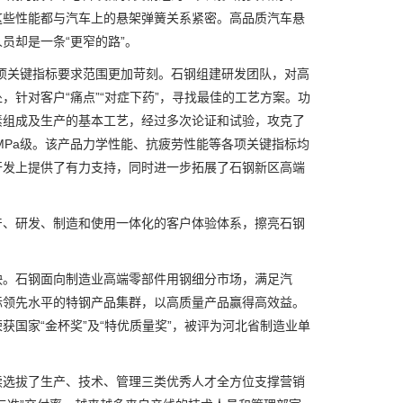
这些性能都与汽车上的悬架弹簧关系紧密。高品质汽车悬
员却是一条“更窄的路”。
项关键指标要求范围更加苛刻。石钢组建研发团队，对高
针对客户“痛点”“对症下药”，寻找最佳的工艺方案。功
素组成及生产的基本工艺，经过多次论证和试验，攻克了
MPa级。该产品力学性能、抗疲劳性能等各项关键指标均
开发上提供了有力支持，同时进一步拓展了石钢新区高端
、研发、制造和使用一体化的客户体验体系，擦亮石钢
。石钢面向制造业高端零部件用钢细分市场，满足汽
际领先水平的特钢产品集群，以高质量产品赢得高效益。
国家“金杯奖”及“特优质量奖”，被评为河北省制造业单
续选拔了生产、技术、管理三类优秀人才全方位支撑营销