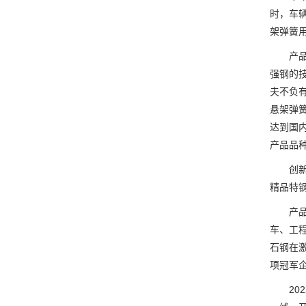
时，车
架弹簧
产品强
强钢的
夫不负
悬架弹
达到国
产品品
创新无
精品特
产品实
车、工
石钢在
项冠军企
202