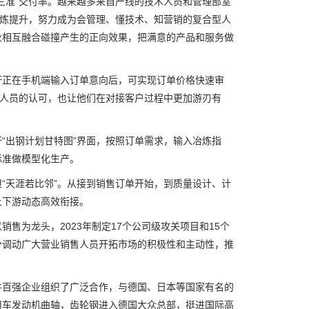
三准”交付率。越来越多来自产线的技术人员和管理部室
锻炼提升，努力成为会管理、懂技术、知营销的复合型人
业相互融合碰撞产生的正向效果，把满意的产品和服务做
轩正在手机端输入订单意向后，可实现订单价格快速审
售人员的认可，也让他们在对接客户过程中更加游刃有
出钢计划甘特图”界面，按照订单需求，输入冶炼指
标准做模型化生产。
天涯若比邻”。从接到销售订单开始，到质量设计、计
上下游动态高效衔接。
为龙头，2023年制定17个公司级攻关项目和15个
分调动广大营业销售人员开拓市场的积极性和主动性，推
百强企业组织了广泛合作，与德国、日本等国家有名的
用车发动机曲轴，齿轮钢进入德国大众总部，挺进国际高