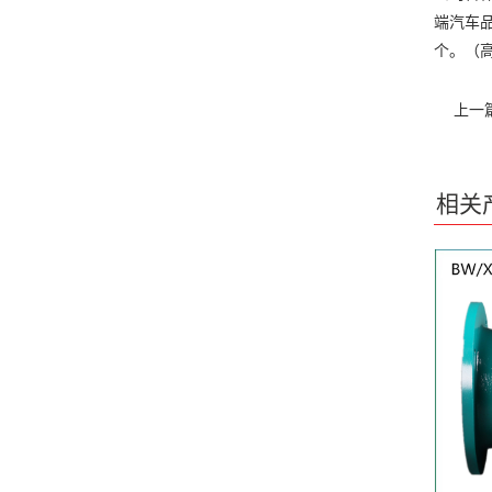
端汽车
个。（
上一
相关