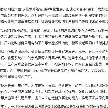
极响应集团“以技术升级驱动绿色化发展，加速动力变革”要求，大力推
造向服务转变的理念，以打造国际一流绿色低碳装备制造业所需要的材料
产模式让客户印象非常深刻。现场智能高效的生产和绿色低碳技术的全流
双碳”目标不动摇，聚焦绿色资源，持续构建低碳的核心竞争力。石钢采
炉等高能耗高排放工序，并采用电和天然气清洁能源实现节能降碳目标，
频、厂内物料搬倒采用电动平车等节能减碳措施，新区较老区同口径碳排放
色低碳蓝图落地，处处体现着对绿色低碳发展更高标准、更高水平的坚定
炼钢、轧钢系统产生的余热资源进行回收利用。这些余热在其他季节进行
中心，生产用水全部使用城市中水，不取用地下水，同时在冶金行业第一
零”排放，而且提取的氯化钠、硫酸钠等结晶盐作为副产品外销，变废为宝，
钢获评国家级绿色工厂。
术是第一生产力，人才是第一资源，创新是第一动力。石钢持续聚焦客
地融合，充分的发挥省级博士后创新实践基地的优势，强化高端人才引进，
入等措施进行共建共享，提升自主创造新兴事物的能力，推动研发成果向
初，一项关于国内最高强度级别2100MPa级悬架弹簧用钢的研发攻关