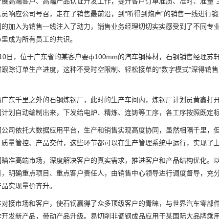
开展高端客户、高端产品认证开发工作，提升客户订单准质、准时、准量“
人员响应公司号召，走在了销售最前沿，到“听得到炮声”的销售一线进行
们的加入为销售一线注入了动力，销售业务经理切切实实感受到了不同专
心里成为所有员工的共识。
0日，位于广东省的某客户要ф100mm的汽车钢棒材，石钢销售经理苏
时跟踪订单生产进度，这种不受时空限制、轻松接单的“数字模式”深得销
东千里之外的石钢炼钢厂，此时的生产车间内，炼钢厂计划员黄鑫打开“
钢计划自动编制出来，下发给电炉、精炼、连铸等工序，各工序按照既定
司依托大数据应用平台，生产和销售实现高度协同，虽然相隔千里，但“
、质量管控、产品交付，这些环节都可以在生产管理系统中运行，实现了
准高端市场，深度解决客户的真实需求，推进客户和产品结构优化。以销售
目，明确重点项目、重点客户责任人，由销售中心领导进行调度督导，充
产品实现量价齐升。
接市场和客户，使石钢赢得了众多顶级客户的青睐，与世界汽车零部件
作开发新产品，带动产品升级。易切削非调钢成品应用于某国际大品牌乘