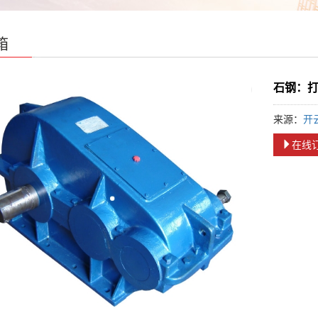
箱
石钢：
来源：
开
在线