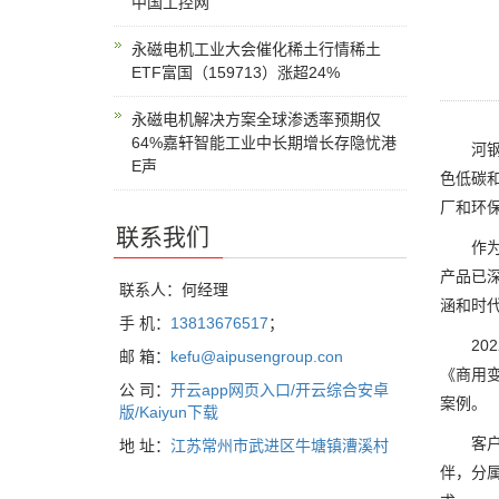
中国工控网
永磁电机工业大会催化稀土行情稀土
ETF富国（159713）涨超24%
永磁电机解决方案全球渗透率预期仅
64%嘉轩智能工业中长期增长存隐忧港
河钢集
E声
色低碳
厂和环
联系我们
作为国
产品已
联系人：何经理
涵和时
手 机：
13813676517
；
2022
邮 箱：
kefu@aipusengroup.con
《商用
公 司：
开云app网页入口/开云综合安卓
案例。
版/Kaiyun下载
客户高
地 址：
江苏常州市武进区牛塘镇漕溪村
伴，分