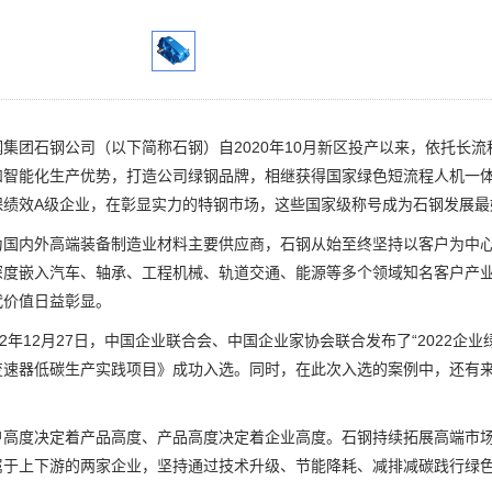
团石钢公司（以下简称石钢）自2020年10月新区投产以来，依托长流
和智能化生产优势，打造公司绿钢品牌，相继获得国家绿色短流程人机一体
保绩效A级企业，在彰显实力的特钢市场，这些国家级称号成为石钢发展最
内外高端装备制造业材料主要供应商，石钢从始至终坚持以客户为中心
深度嵌入汽车、轴承、工程机械、轨道交通、能源等多个领域知名客户产业
代价值日益彰显。
年12月27日，中国企业联合会、中国企业家协会联合发布了“2022企
变速器低碳生产实践项目》成功入选。同时，在此次入选的案例中，还有来
度决定着产品高度、产品高度决定着企业高度。石钢持续拓展高端市场
属于上下游的两家企业，坚持通过技术升级、节能降耗、减排减碳践行绿