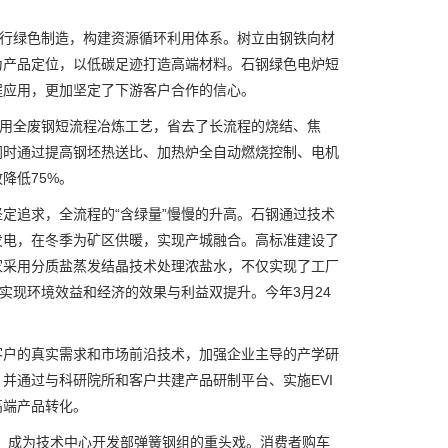
行绿色制造，构建资源循环利用体系。树立由钢铁向材
为产品定位，以低碳足迹打造高端材料。石钢绿色电炉短
程应用，更加坚定了下游客户合作的信心。
用全废钢短流程冶炼工艺，省去了长流程的烧结、焦
同时通过提高钢坯热送比、加热炉全自动燃烧控制、电机
降低75%。
追求，全流程的“含绿量”慢慢的升高。石钢通过技术
发电，在冬季为矿区供暖，实现产城融合。高标准建设了
家采用分质盐蒸发结晶技术处理浓盐水，不仅实现了工厂
实现环境效益和经济的效果与利益双提升。今年3月24
户的真实需求和市场前沿技术，加强企业主导的产学研
并通过与科研院所和客户共建产品研制平台、实施EVI
高端产品转化。
，成为技术中心开发部弹簧钢组的重头戏。消费者购车