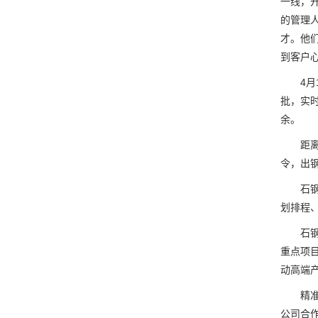
一线，
的管理
才。他
到客户
4月1
批，实
余。
距离广
令，出
石钢公
划排程
石钢瞄
重点项
动高端
精准对
公司合