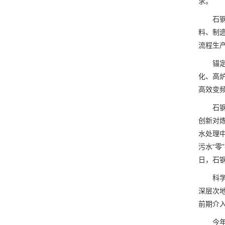
求。
石钢积
料、制
流程生
锚定“
化、高
高效变
石钢绿
创新对
水处理
污水“
日，石
科学技
深层次
前期介
今年年