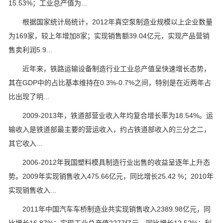
15.53%；工业总产值为...
根据国家统计局统计，2012年真空泵制造业规模以上企业数量
为169家，较上年增加8家；实现销售额39.04亿元，实现产品营销
售卖利润5.9...
近年来，铁路运输设备制造行业工业总产值呈快速增长态势，
其在GDP中的占比基本维持在0.3%-0.7%之间，特别是在近两年占
比出现了明...
2009-2013年，铁道部营业收入年均复合增长率为18.54%。运
输收入是铁道部最主要的营运收入，约占铁道部收入的三分之二，
其它收入...
2006-2012年我国塑料模具制造行业出售的收益呈逐年上升态
势。2009年实现销售收入475.66亿元，同比增长25.42 %；2010年
实现销售收入...
2011年中国汽车车桥制造业共实现销售收入2389.98亿元，同